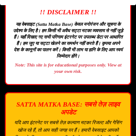
!! DISCLAIMER !!
यह वेबसाइट (Satta Matka Base) केवल मनोरंजन और सूचना के
उद्देश्य के लिए है। हम किसी भी अवैध सट्टा मटका व्यवसाय से नहीं जुड़े
हैं। यहाँ दिखाए गए सभी परिणाम इंटरनेट पर उपलब्ध डेटा पर आधारित
हैं। हम जुए या सट्टा खेलने का समर्थन नहीं करते हैं। कृपया अपने
देश के कानूनों का पालन करें। किसी भी लाभ या हानि के लिए आप स्वयं
जिम्मेदार होंगे।
Note: This site is for educational purposes only. View at
your own risk.
SATTA MATKA BASE: सबसे तेज़ लाइव
अपडेट
यदि आप इंटरनेट पर सबसे तेज़ कल्याण मटका रिजल्ट और गेसिंग
खोज रहे हैं, तो आप सही जगह पर हैं। हमारी वेबसाइट आपको